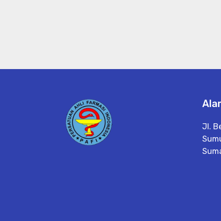
Ala
Jl. B
Sumu
Suma