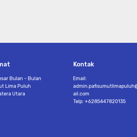
mat
Kontak
esar Bulan - Bulan
Email:
t Lima Puluh
admin.pafisumutlimapulu
tera Utara
ail.com
Telp: +6285447820135