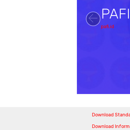
PAF
Previou
pafi.id
Download Stand
Download Informa