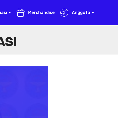
masi
Merchandise
Anggota
ASI