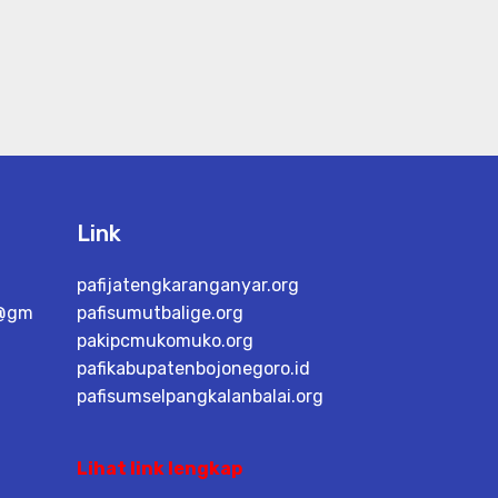
Link
pafijatengkaranganyar.org
h@gm
pafisumutbalige.org
pakipcmukomuko.org
pafikabupatenbojonegoro.id
pafisumselpangkalanbalai.org
Lihat link lengkap