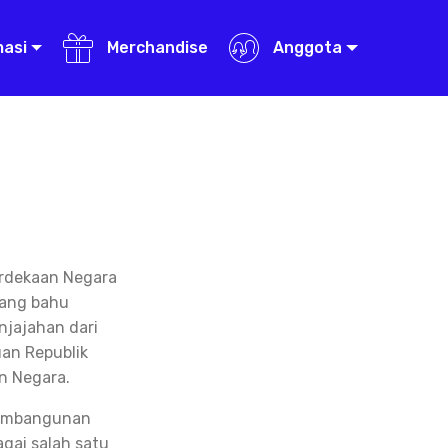
masi
Merchandise
Anggota
erdekaan Negara
uang bahu
jajahan dari
an Republik
n Negara.
 pembangunan
gai salah satu