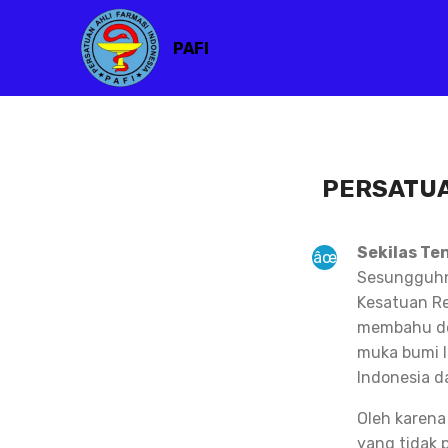
PAFI
PERSATUA
Sekilas Te
Sesungguhny
Kesatuan Re
membahu de
muka bumi I
Indonesia d
Oleh karena
yang tidak 