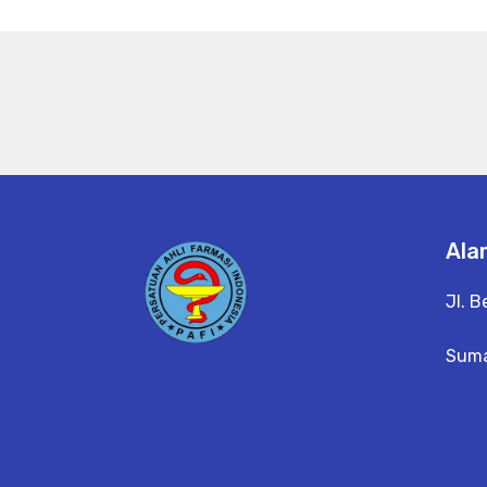
Ala
Jl. B
Suma