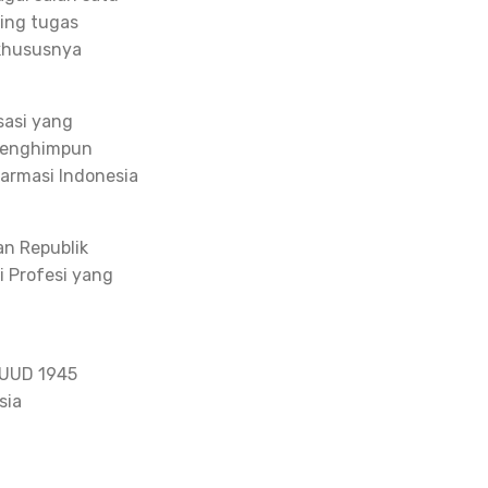
ing tugas
 khususnya
sasi yang
 menghimpun
Farmasi Indonesia
an Republik
i Profesi yang
 UUD 1945
sia
a