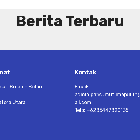
Berita Terbaru
mat
Kontak
esar Bulan - Bulan
Email:
admin.pafisumutlimapulu
tera Utara
ail.com
Telp: +6285447820135