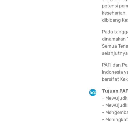
potensi pem
keseharian,
dibidang Ke
Pada tangga
dinamakan “
Semua Tenag
selanjutnya 
PAFI dan Pe
Indonesia y
bersifat Ke
Tujuan PAF
- Mewujudka
- Mewujudka
- Mengemba
- Meningka