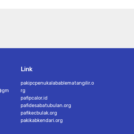
Link
pakipcpenukalabablematangilir.o
h@gm
rg
pafipcalor.id
pafidesabatubulan.org
pafikecbulak.org
pakikabkendari.org