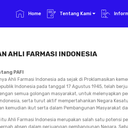
Home
Tentang Kami
Infor
N AHLI FARMASI INDONESIA
ntang PAFI
a Ahli Farmasi Indonesia ada sejak di Proklamasikan kem
publik Indonesia pada tanggal 17 Agustus 1945, telah berj
ngan semua golongan masyarakat, untuk melenyapkan pen
ndonesia, serta turut aktif mempertahankan Negara Kesatu
an kemudian ikut serta dalam Pembangunan Masyarakat da
 itu Ahli Farmasi Indonesia merupakan salah satu potensi
pernah absen dalam perjuangan pembangunan Negara. Seba