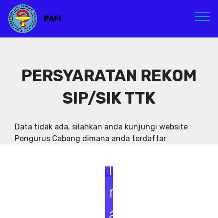
PAFI
PERSYARATAN REKOM
SIP/SIK TTK
S
e
Data tidak ada, silahkan anda kunjungi website
Pengurus Cabang dimana anda terdaftar
m
i
n
a