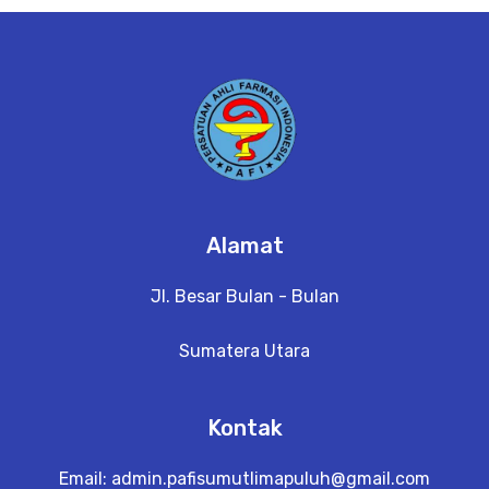
e
t
a
il
Alamat
Jl. Besar Bulan - Bulan
Sumatera Utara
Kontak
Email:
admin.pafisumutlimapuluh@gmail.com